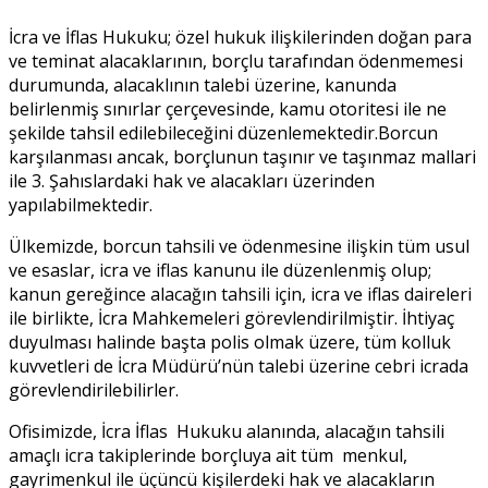
İcra ve İflas Hukuku; özel hukuk ilişkilerinden doğan para
ve teminat alacaklarının, borçlu tarafından ödenmemesi
durumunda, alacaklının talebi üzerine, kanunda
belirlenmiş sınırlar çerçevesinde, kamu otoritesi ile ne
şekilde tahsil edilebileceğini düzenlemektedir.Borcun
karşılanması ancak, borçlunun taşınır ve taşınmaz mallari
ile 3. Şahıslardaki hak ve alacakları üzerinden
yapılabilmektedir.
Ülkemizde, borcun tahsili ve ödenmesine ilişkin tüm usul
ve esaslar, icra ve iflas kanunu ile düzenlenmiş olup;
kanun gereğince alacağın tahsili için, icra ve iflas daireleri
ile birlikte, İcra Mahkemeleri görevlendirilmiştir. İhtiyaç
duyulması halinde başta polis olmak üzere, tüm kolluk
kuvvetleri de İcra Müdürü’nün talebi üzerine cebri icrada
görevlendirilebilirler.
Ofisimizde, İcra İflas Hukuku alanında, alacağın tahsili
amaçlı icra takiplerinde borçluya ait tüm menkul,
gayrimenkul ile üçüncü kişilerdeki hak ve alacakların