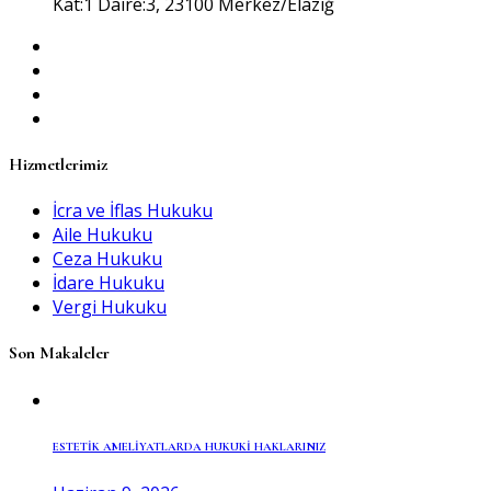
Kat:1 Daire:3, 23100 Merkez/Elazığ
Hizmetlerimiz
İcra ve İflas Hukuku
Aile Hukuku
Ceza Hukuku
İdare Hukuku
Vergi Hukuku
Son Makaleler
ESTETİK AMELİYATLARDA HUKUKİ HAKLARINIZ