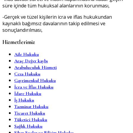
süre içinde tüm hukuksal alanlarının korunması,
-Gerçek ve tüzel kişilerin icra ve iflas hukukundan
kaynaklı bağımsız davalarının takip edilmesi ve
sonuçlandırılması,
Hizmetlerimiz
Aile Hukuku
Araç Değer kaybı
Arabuluculuk Hizmeti
Ceza Hukuku
Gayrimenkul Hukuku
İcra ve İflas Hukuku
İdare Hukuku
İş Hukuku
Tazminat Hukuku
Ticaret Hukuku
Tüketici Hukuku
Sağlık Hukuku
Siber Suçlar ve Bilişim Hukuku