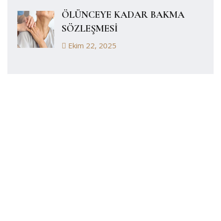
ÖLÜNCEYE KADAR BAKMA
SÖZLEŞMESİ
Ekim 22, 2025
Durumunuz
Hakkında Konuşalım
Sorununuzu Bizimle paylaşmak ister misiniz