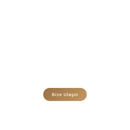
Durumunuz
Hakkında Konuşalım
Sorununuzu Bizimle paylaşmak ister misiniz
Bize Ulaşın